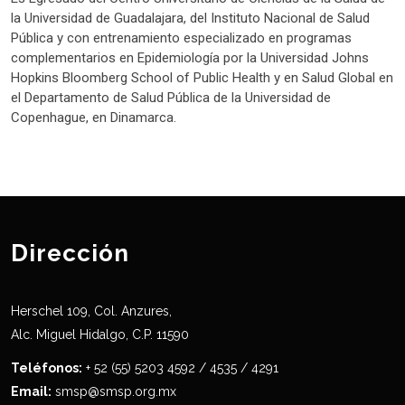
la Universidad de Guadalajara, del Instituto Nacional de Salud
Pública y con entrenamiento especializado en programas
complementarios en Epidemiología por la Universidad Johns
Hopkins Bloomberg School of Public Health y en Salud Global en
el Departamento de Salud Pública de la Universidad de
Copenhague, en Dinamarca.
Dirección
Herschel 109, Col. Anzures,
Alc. Miguel Hidalgo, C.P. 11590
Teléfonos:
+ 52 (55) 5203 4592 / 4535 / 4291
Email:
smsp@smsp.org.mx